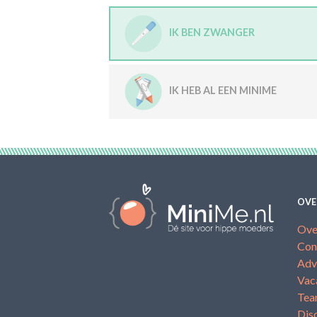
IK BEN ZWANGER
IK HEB AL EEN MINIME
OVE
Ove
Con
Adv
Vac
Te
Dis