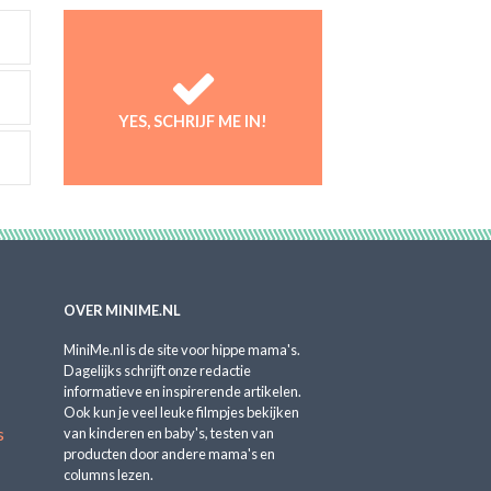
YES, SCHRIJF ME IN!
OVER MINIME.NL
MiniMe.nl is de site voor hippe mama's.
Dagelijks schrijft onze redactie
informatieve en inspirerende artikelen.
Ook kun je veel leuke filmpjes bekijken
s
van kinderen en baby's, testen van
producten door andere mama's en
columns lezen.