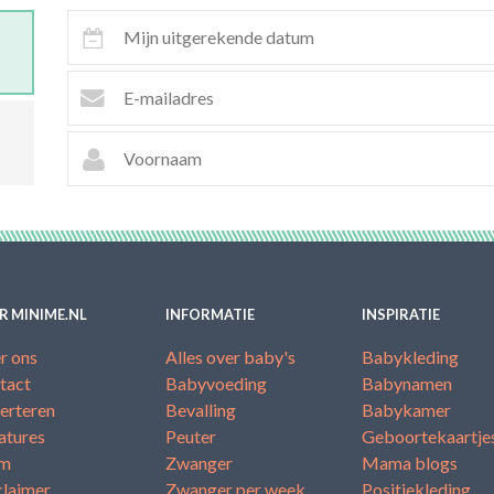
R MINIME.NL
INFORMATIE
INSPIRATIE
r ons
Alles over baby's
Babykleding
tact
Babyvoeding
Babynamen
erteren
Bevalling
Babykamer
atures
Peuter
Geboortekaartje
am
Zwanger
Mama blogs
claimer
Zwanger per week
Positiekleding