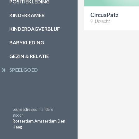
POSITIEKLEDING
CircusPatz
KINDERKAMER
Utrecht
KINDERDAGVERBLIJF
BABYKLEDING
GEZIN & RELATIE
SPEELGOED
Leuke adresjes in andere
steden:
Rotterdam
,
Amsterdam
,
Den
Haag