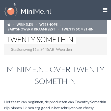

WINKELEN
WEBSHOPS
ZWANGER WORDEN
BABYSHOWER & KRAAMFEEST
TWENTY SOMETHIN
TWENTY SOMETHIN
ZWANGER
Stationsweg11a
,
3445AB
,
Woerden
BABY
PEUTER
MINIME.NL OVER TWENTY
KIND
SOMETHIN
LIFESTYLE
DOEN MET KINDEREN
Het feest kan beginnen, de producten van Twenthy Somethin
zijn binnen. Ik ben erg goed in het schrijven van
cheesy
SHOPS