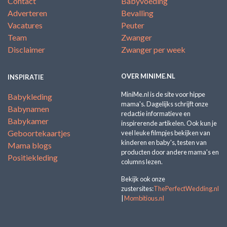
Contact
Babyvoeding
Adverteren
Bevalling
Vacatures
Peuter
Team
Zwanger
Disclaimer
Zwanger per week
OVER MINIME.NL
INSPIRATIE
MiniMe.nl is de site voor hippe
Babykleding
mama's. Dagelijks schrijft onze
Babynamen
redactie informatieve en
Babykamer
inspirerende artikelen. Ook kun je
Geboortekaartjes
veel leuke filmpjes bekijken van
kinderen en baby's, testen van
Mama blogs
producten door andere mama's en
Positiekleding
columns lezen.
Bekijk ook onze
zustersites:
ThePerfectWedding.nl
|
Mombitious.nl