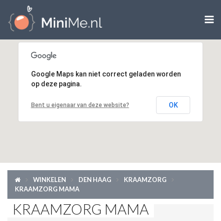

ZWANGER WORDEN
Google Maps kan niet correct geladen worden
ZWANGER
op deze pagina.
BABY
OK
Bent u eigenaar van deze website?
PEUTER
KIND
LIFESTYLE
WINKELEN
DEN HAAG
KRAAMZORG
KRAAMZORG MAMA
DOEN MET KINDEREN
KRAAMZORG MAMA
SHOPS