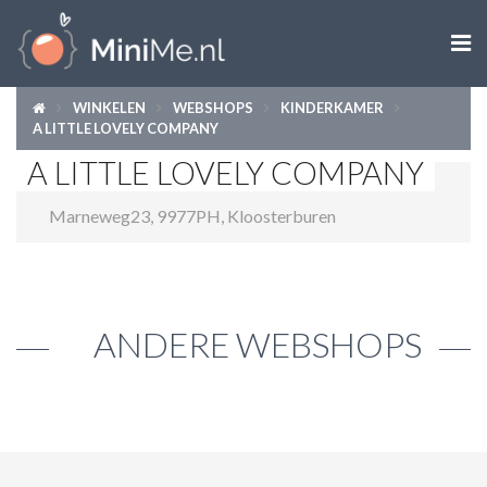

WINKELEN
WEBSHOPS
KINDERKAMER
ZWANGER WORDEN
A LITTLE LOVELY COMPANY
A LITTLE LOVELY COMPANY
ZWANGER
Marneweg23
,
9977PH
,
Kloosterburen
BABY
PEUTER
KIND
ANDERE WEBSHOPS
LIFESTYLE
DOEN MET KINDEREN
SHOPS