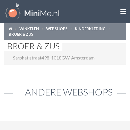

WINKELEN
WEBSHOPS
KINDERKLEDING
ZWANGER WORDEN
BROER & ZUS
BROER & ZUS
ZWANGER
Sarphatistraat498
,
1018GW
,
Amsterdam
BABY
PEUTER
KIND
ANDERE WEBSHOPS
LIFESTYLE
DOEN MET KINDEREN
SHOPS