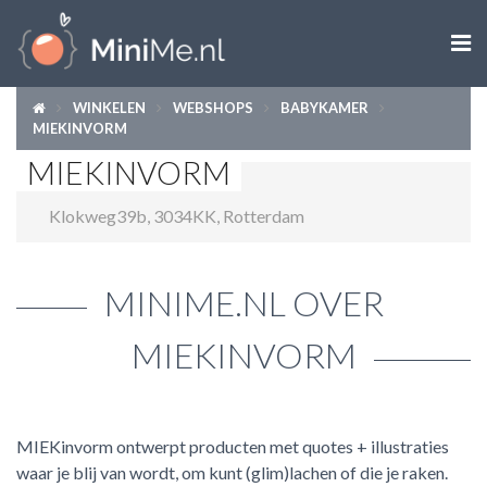

WINKELEN
WEBSHOPS
BABYKAMER
ZWANGER WORDEN
MIEKINVORM
MIEKINVORM
ZWANGER
Klokweg39b
,
3034KK
,
Rotterdam
BABY
PEUTER
MINIME.NL OVER
KIND
MIEKINVORM
LIFESTYLE
DOEN MET KINDEREN
MIEKinvorm ontwerpt producten met quotes + illustraties
waar je blij van wordt, om kunt (glim)lachen of die je raken.
SHOPS