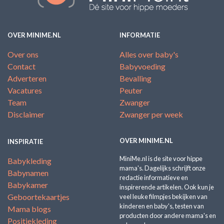
OVER MINIME.NL
INFORMATIE
Over ons
Alles over baby's
Contact
Babyvoeding
Adverteren
Bevalling
Vacatures
Peuter
Team
Zwanger
Disclaimer
Zwanger per week
OVER MINIME.NL
INSPIRATIE
MiniMe.nl is de site voor hippe
Babykleding
mama's. Dagelijks schrijft onze
Babynamen
redactie informatieve en
Babykamer
inspirerende artikelen. Ook kun je
Geboortekaartjes
veel leuke filmpjes bekijken van
kinderen en baby's, testen van
Mama blogs
producten door andere mama's en
Positiekleding