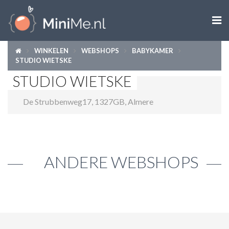

WINKELEN
WEBSHOPS
BABYKAMER
ZWANGER WORDEN
STUDIO WIETSKE
STUDIO WIETSKE
ZWANGER
De Strubbenweg17
,
1327GB
,
Almere
BABY
PEUTER
KIND
ANDERE WEBSHOPS
LIFESTYLE
DOEN MET KINDEREN
SHOPS