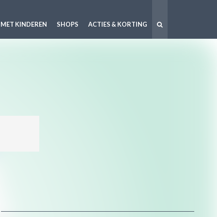
 MET KINDEREN
SHOPS
ACTIES & KORTING
!
..
moms!
ouw ...
te ...