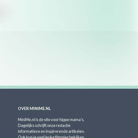
OVER MINIME.NL
MiniMe.nl is de site voor hippe mama's.
Dagelijks schrijft onze redactie
informatieve en inspirerende artikelen.
Ook kun je veel leuke filmpjes bekijken