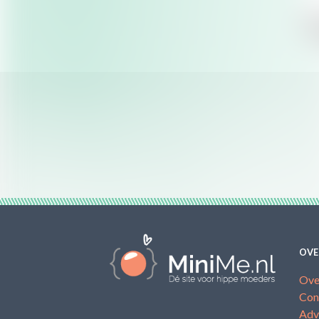
OVE
Ove
Con
Adv