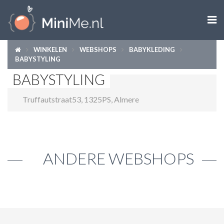

WINKELEN
WEBSHOPS
BABYKLEDING
ZWANGER WORDEN
BABYSTYLING
BABYSTYLING
ZWANGER
Truffautstraat53
,
1325PS
,
Almere
BABY
PEUTER
KIND
ANDERE WEBSHOPS
LIFESTYLE
DOEN MET KINDEREN
SHOPS