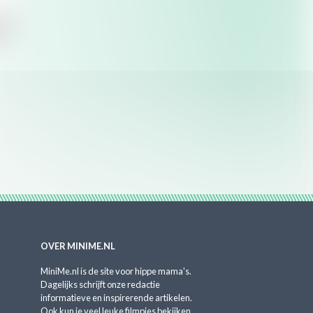
OVER MINIME.NL
MiniMe.nl is de site voor hippe mama's.
Dagelijks schrijft onze redactie
informatieve en inspirerende artikelen.
Ook kun je veel leuke filmpjes bekijken