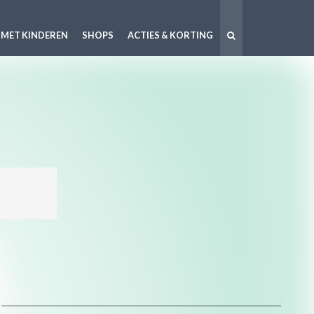
 MET KINDEREN
SHOPS
ACTIES & KORTING
!
..
..