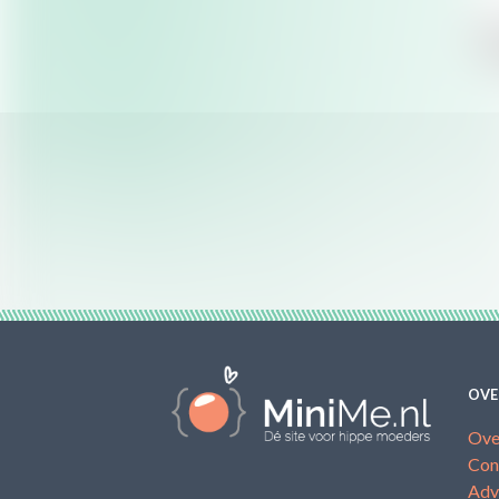
OVE
Ove
Con
Adv