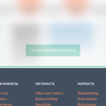
GA NAAR BEDRIJVENGIDS
R MINIME.NL
INFORMATIE
INSPIRATIE
r ons
Alles over baby's
Babykleding
tact
Babyvoeding
Babynamen
erteren
Bevalling
Babykamer