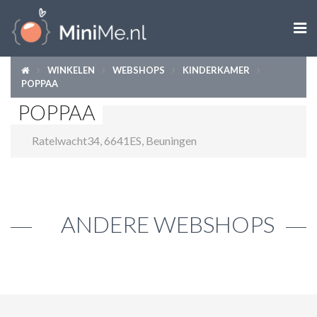

WINKELEN
WEBSHOPS
KINDERKAMER
ZWANGER WORDEN
POPPAA
POPPAA
ZWANGER
Ratelwacht34
,
6641ES
,
Beuningen
BABY
PEUTER
KIND
ANDERE WEBSHOPS
LIFESTYLE
DOEN MET KINDEREN
SHOPS