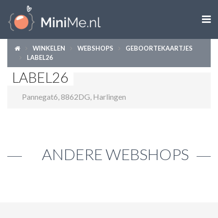

WINKELEN
WEBSHOPS
GEBOORTEKAARTJES
ZWANGER WORDEN
LABEL26
LABEL26
ZWANGER
Pannegat6
,
8862DG
,
Harlingen
BABY
PEUTER
KIND
ANDERE WEBSHOPS
LIFESTYLE
DOEN MET KINDEREN
SHOPS