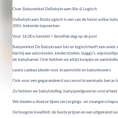
Over Babywinkel DeBabykraam
Bio & Logisch
DeBabykraam Bio&Logisch is een van de beste online bab
200+ bekende topmerken
Voor 16.00 u besteld = dezelfde dag op de post
Babywinkel De Babykraam bio en logisch heeft een uniek as
hierbij aan autostoelen, kinderstoelen, buggy’s, wipstoelt
de babykamer. Ook hebben we altijd koopjes en aanbiedin
Leuke cadeau ideeën voor kraamvisite en babyshowers
Ook voor een gegarandeerd succesvol kraamkado ben je bi
Zo hebben we babykleding, babyspeelgoed en vooral heel 
We bieden u diverse lijnen verzorgings- en zwangerschapsar
De hoogste kwaliteit, de beste prijzen en een uitgekiend a