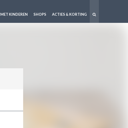
 MET KINDEREN
SHOPS
ACTIES & KORTING
!
..
..