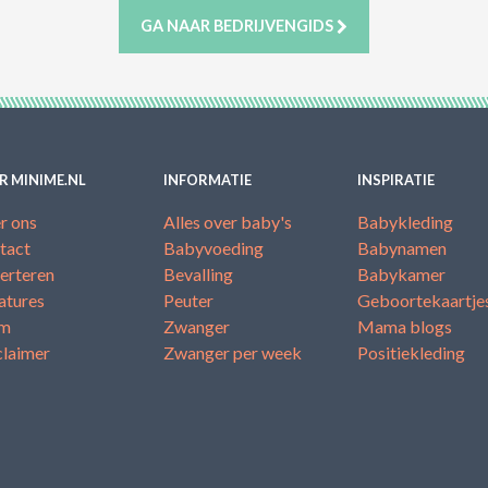
GA NAAR BEDRIJVENGIDS
R MINIME.NL
INFORMATIE
INSPIRATIE
r ons
Alles over baby's
Babykleding
tact
Babyvoeding
Babynamen
erteren
Bevalling
Babykamer
atures
Peuter
Geboortekaartje
am
Zwanger
Mama blogs
claimer
Zwanger per week
Positiekleding