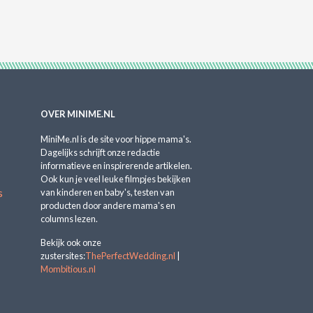
OVER MINIME.NL
MiniMe.nl is de site voor hippe mama's.
Dagelijks schrijft onze redactie
informatieve en inspirerende artikelen.
Ook kun je veel leuke filmpjes bekijken
s
van kinderen en baby's, testen van
producten door andere mama's en
columns lezen.
Bekijk ook onze
zustersites:
ThePerfectWedding.nl
|
Mombitious.nl