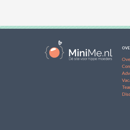
OVE
Ove
Con
Adv
Vac
Te
Dis