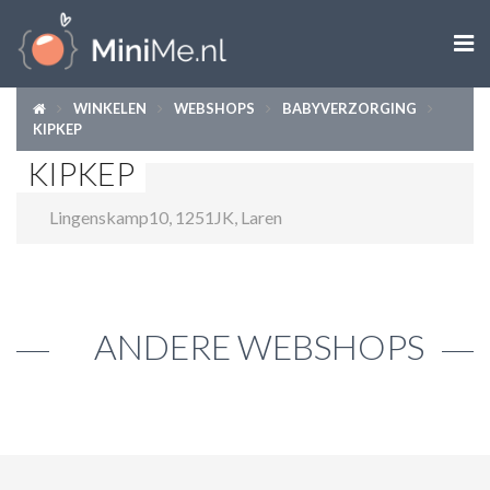

WINKELEN
WEBSHOPS
BABYVERZORGING
ZWANGER WORDEN
KIPKEP
KIPKEP
ZWANGER
Lingenskamp10
,
1251JK
,
Laren
BABY
PEUTER
KIND
ANDERE WEBSHOPS
LIFESTYLE
DOEN MET KINDEREN
SHOPS