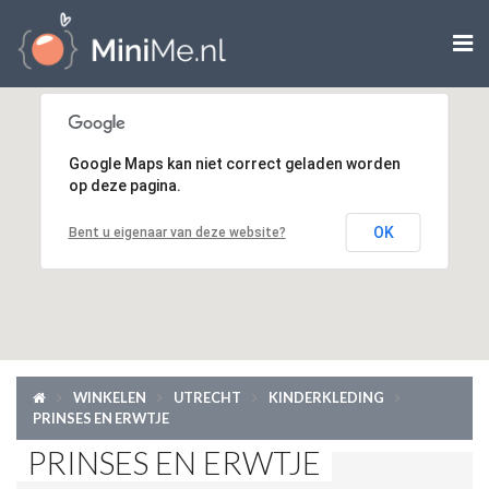

ZWANGER WORDEN
Google Maps kan niet correct geladen worden
ZWANGER
op deze pagina.
BABY
OK
Bent u eigenaar van deze website?
PEUTER
KIND
LIFESTYLE
WINKELEN
UTRECHT
KINDERKLEDING
PRINSES EN ERWTJE
DOEN MET KINDEREN
PRINSES EN ERWTJE
SHOPS