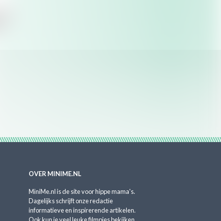
OVER MINIME.NL
MiniMe.nl is de site voor hippe mama's.
Dagelijks schrijft onze redactie
informatieve en inspirerende artikelen.
Ook kun je veel leuke filmpjes bekijken