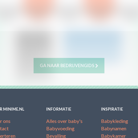
GA NAAR BEDRIJVENGIDS
R MINIME.NL
INFORMATIE
INSPIRATIE
r ons
Alles over baby's
Babykleding
tact
Babyvoeding
Babynamen
erteren
Bevalling
Babykamer