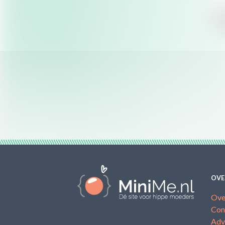
OVE
Ove
Con
Adv