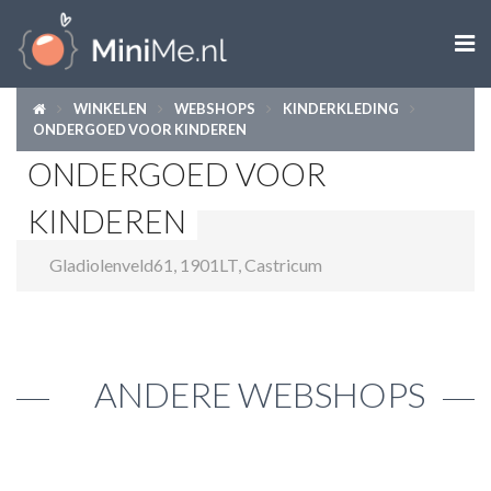

WINKELEN
WEBSHOPS
KINDERKLEDING
ZWANGER WORDEN
ONDERGOED VOOR KINDEREN
ONDERGOED VOOR
ZWANGER
KINDEREN
BABY
Gladiolenveld61
,
1901LT
,
Castricum
PEUTER
KIND
ANDERE WEBSHOPS
LIFESTYLE
DOEN MET KINDEREN
SHOPS