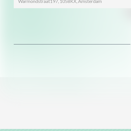
Warmondstraat197
,
1058KX
,
Amsterdam