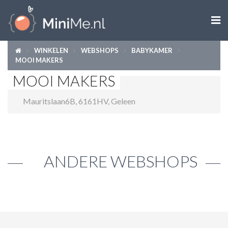

WINKELEN
WEBSHOPS
BABYKAMER
ZWANGER WORDEN
MOOI MAKERS
MOOI MAKERS
ZWANGER
Mauritslaan6B
,
6161HV
,
Geleen
BABY
PEUTER
KIND
ANDERE WEBSHOPS
LIFESTYLE
DOEN MET KINDEREN
SHOPS